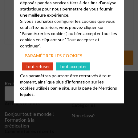
déposés par des services tiers à des fins d'analyse
statistique pour nous permettre de vous fournir
une meilleure expérience.
Si vous souhaitez configurer les cookies que vous
souhaitez autoriser, vous pouvez cliquer sur
"Paramétrer les cookies", ou bien accepter tous les
cookies en cliquant sur "Tout accepter et
continuer".
PARAMÉTRER LES COOKIES
Tout refuser
Tout accepter
Ces paramètres pourront être retrouvés à tout
moment, ainsi que plus d'information sur les
Rechercher
Archives
cookies utilisés par le site, sur la page de
Mentions
octobre 2022
Rechercher
légales.
décembre 2015
Articles récents
Catégories
Bonjour tout le monde !
Non classé
Formation à la
prédication
Commentaires récents